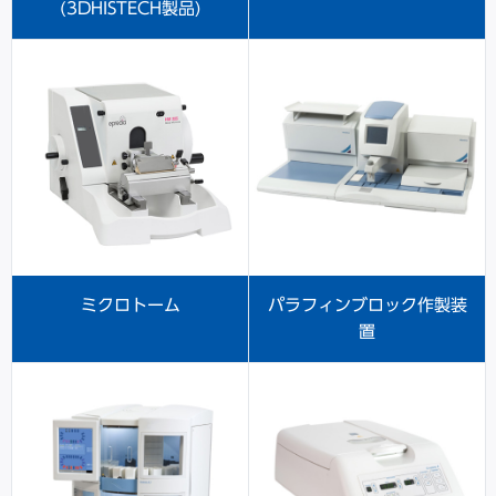
(3DHISTECH製品)
ミクロトーム
パラフィンブロック作製装
置