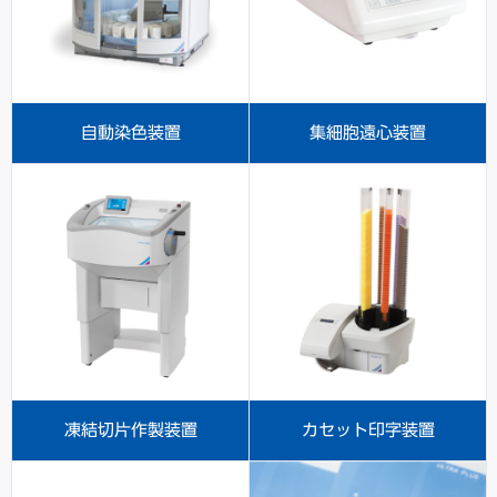
自動染色装置
集細胞遠心装置
凍結切片作製装置
カセット印字装置