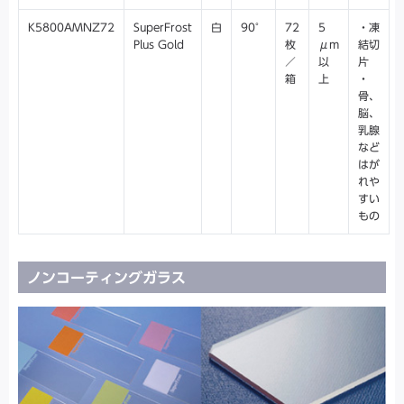
K5800AMNZ72
SuperFrost
白
90°
72
5
・凍
Plus Gold
枚
μm
結切
／
以
片
箱
上
・
骨、
脳、
乳腺
など
はが
れや
すい
もの
ノンコーティングガラス