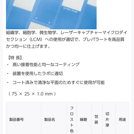
組織学、細胞学、微生物学、レーザーキャプチャーマイクロダイ
セクション（LCM）への使用が適切で、プレパラートを高品質
かつ均一に仕上げます。
【特 長】
高い接着性能と均一なコーティング
装置を使用したラボに適切
コート済みで清浄な平面のためすぐに使用が可能
（ 75 × 25 × 1.0 mm ）
フ
ロ
切
包
製品番号
製品名
ス
縁磨
片
用途
装
ト
厚
色