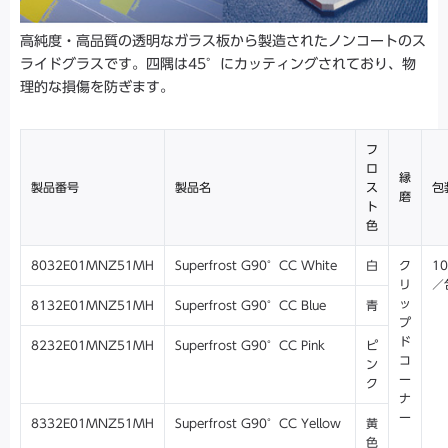
高純度・高品質の透明なガラス板から製造されたノンコートのス
ライドグラスです。四隅は45°にカッティングされており、物
理的な損傷を防ぎます。
フ
ロ
縁
製品番号
製品名
ス
包
磨
ト
色
8032E01MNZ51MH
Superfrost G90°CC White
白
ク
10
リ
／
ッ
8132E01MNZ51MH
Superfrost G90°CC Blue
青
プ
ド
8232E01MNZ51MH
Superfrost G90°CC Pink
ピ
コ
ン
ー
ク
ナ
ー
8332E01MNZ51MH
Superfrost G90°CC Yellow
黄
色