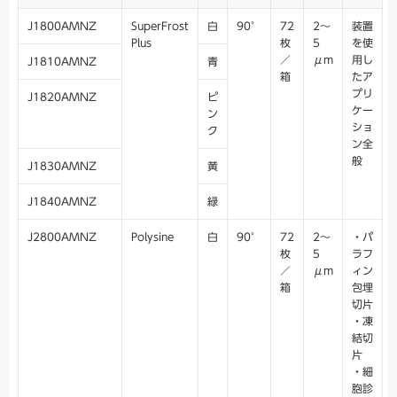
J1800AMNZ
SuperFrost
白
90°
72
2～
装置
Plus
枚
5
を使
／
μm
用し
J1810AMNZ
青
箱
たア
プリ
J1820AMNZ
ピ
ケー
ン
ショ
ク
ン全
般
J1830AMNZ
黄
J1840AMNZ
緑
J2800AMNZ
Polysine
白
90°
72
2～
・パ
枚
5
ラフ
／
μm
ィン
箱
包埋
切片
・凍
結切
片
・細
胞診