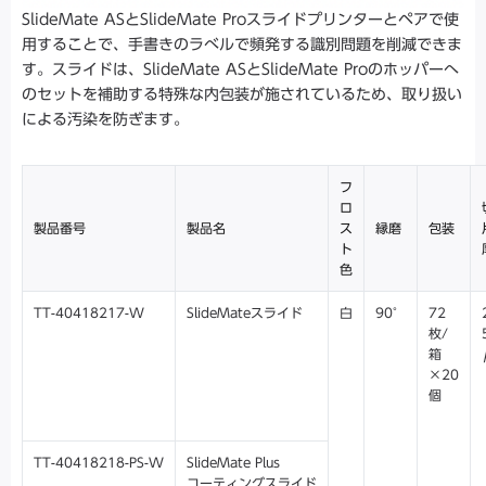
SlideMate ASとSlideMate Proスライドプリンターとペアで使
用することで、手書きのラべルで頻発する識別問題を削減できま
す。スライドは、SlideMate ASとSlideMate Proのホッパーへ
のセットを補助する特殊な内包装が施されているため、取り扱い
による汚染を防ぎます。
フ
ロ
製品番号
製品名
ス
縁磨
包装
ト
色
TT-40418217-W
SlideMateスライド
白
90°
72
枚/
箱
×20
個
TT-40418218-PS-W
SlideMate Plus
コーティングスライド