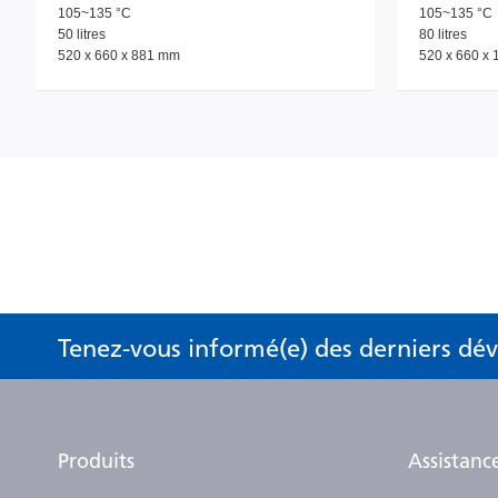
105~135 °C
105~135 °C
50 litres
80 litres
520 x 660 x 881 mm
520 x 660 x
Tenez-vous informé(e) des derniers d
Produits
Assistanc