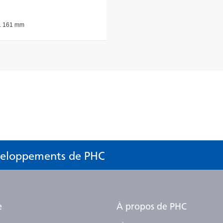
 1 161 mm
éveloppements de PHC
e
À propos de PHC