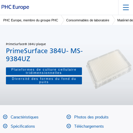
PHC Europe, membre du groupe PHC
Consommables de laboratoire
Matériel de
PrimeSurface® 384U plaque
PrimeSurface 384U- MS-
9384UZ
Plateformes de culture cellulaire
tridimensionnelles
Diversité des formes du fond du
puits
Caractéristiques
Photos des produits
Spécifications
Téléchargements