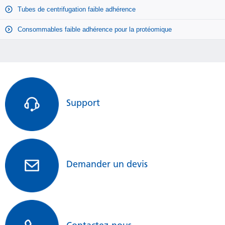
Tubes de centrifugation faible adhérence
PrimeSurface 96U- MS-9096UZ
PrimeSurface 96W- MS-9096WZ
Consommables faible adhérence pour la protéomique
PrimeSurface 96M- MS-9096MZ
PrimeSurface 96U- MS-9096VZ
PrimeSurface 384U- MS-9384UZ
PrimeSurface 384W- MS-9384WZ
Support
Demander un devis
Demander un devis
Request Free Demo Plates
Avantages