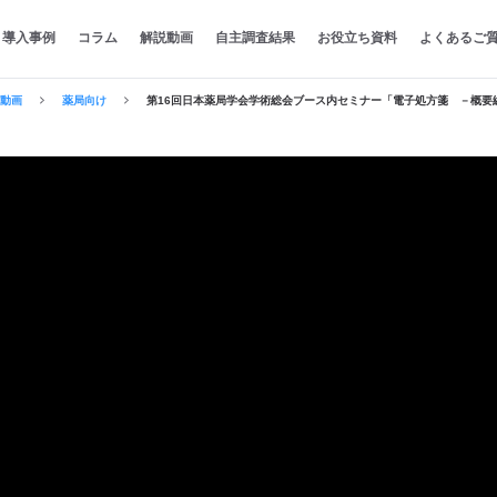
導入事例
コラム
解説動画
自主調査結果
お役立ち資料
よくあるご
動画
薬局向け
第16回日本薬局学会学術総会ブース内セミナー「電子処方箋 －概要