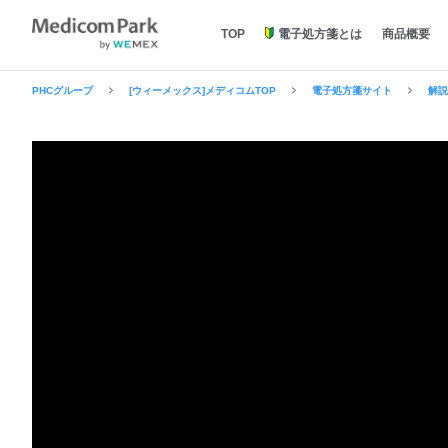
TOP
電子処方箋とは
商品概要
PHCグループ
[ウィーメックス]メディコムTOP
電子処方箋サイト
解説