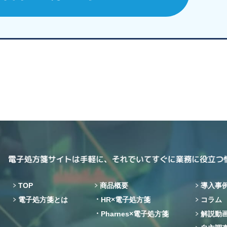
TOP
商品概要
導入事
電子処方箋とは
HR×電子処方箋
コラム
Pharnes×電子処方箋
解説動