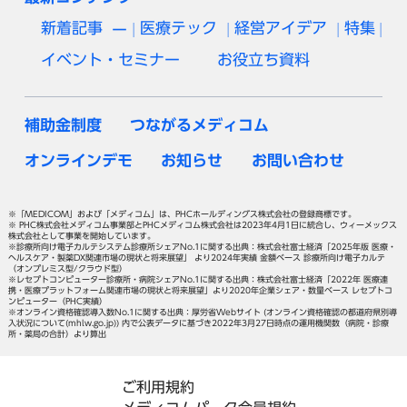
新着記事
医療テック
経営アイデア
特集
イベント・セミナー
お役立ち資料
補助金制度
つながるメディコム
オンラインデモ
お知らせ
お問い合わせ
※「MEDICOM」および「メディコム」は、PHCホールディングス株式会社の登録商標です。
※ PHC株式会社メディコム事業部とPHCメディコム株式会社は2023年4月1日に統合し、ウィーメックス
株式会社として事業を開始しています。
※診療所向け電子カルテシステム診療所シェアNo.1に関する出典：株式会社富士経済「2025年版 医療・
ヘルスケア・製薬DX関連市場の現状と将来展望」 より2024年実績 金額ベース 診療所向け電子カルテ
（オンプレミス型/クラウド型）
※レセプトコンピューター診療所・病院シェアNo.1に関する出典：株式会社富士経済「2022年 医療連
携・医療プラットフォーム関連市場の現状と将来展望」より2020年企業シェア・数量ベース レセプトコ
ンピューター（PHC実績）
※オンライン資格確認導入数No.1に関する出典：厚労省Webサイト (オンライン資格確認の都道府県別導
入状況について(mhlw.go.jp)) 内で公表データに基づき2022年3月27日時点の運用機関数（病院・診療
所・薬局の合計）より算出
ご利用規約