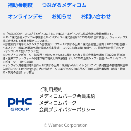
補助金制度
つながるメディコム
オンラインデモ
お知らせ
お問い合わせ
※「MEDICOM」および「メディコム」は、PHCホールディングス株式会社の登録商標です。
※ PHC株式会社メディコム事業部とPHCメディコム株式会社は2023年4月1日に統合し、ウィーメックス
株式会社として事業を開始しています。
※診療所向け電子カルテシステム診療所シェアNo.1に関する出典：株式会社富士経済「2025年版 医療・
ヘルスケア・製薬DX関連市場の現状と将来展望」 より2024年実績 金額ベース 診療所向け電子カルテ
（オンプレミス型/クラウド型）
※レセプトコンピューター診療所・病院シェアNo.1に関する出典：株式会社富士経済「2022年 医療連
携・医療プラットフォーム関連市場の現状と将来展望」より2020年企業シェア・数量ベース レセプトコ
ンピューター（PHC実績）
※オンライン資格確認導入数No.1に関する出典：厚労省Webサイト (オンライン資格確認の都道府県別導
入状況について(mhlw.go.jp)) 内で公表データに基づき2022年3月27日時点の運用機関数（病院・診療
所・薬局の合計）より算出
ご利用規約
メディコムパーク会員規約
メディコムパーク
会員プライバシーポリシー
© Wemex Corporation