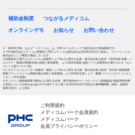
補助金制度
つながるメディコム
オンラインデモ
お知らせ
お問い合わせ
※「MEDICOM」および「メディコム」は、PHCホールディングス株式会社の登録商標です。
※ PHC株式会社メディコム事業部とPHCメディコム株式会社は2023年4月1日に統合し、ウィーメックス
株式会社として事業を開始しています。
※診療所向け電子カルテシステム診療所シェアNo.1に関する出典：株式会社富士経済「2025年版 医療・ヘ
ルスケア・製薬DX関連市場の現状と将来展望」 より2024年実績 金額ベース 診療所向け電子カルテ（オン
プレミス型/クラウド型）
※レセプトコンピューター診療所・病院シェアNo.1に関する出典：株式会社富士経済「2022年 医療連携・
医療プラットフォーム関連市場の現状と将来展望」より2020年企業シェア・数量ベース レセプトコンピュ
ーター（PHC実績）
※オンライン資格確認導入数No.1に関する出典：厚労省Webサイト (オンライン資格確認の都道府県別導
入状況について(mhlw.go.jp)) 内で公表データに基づき2022年3月27日時点の運用機関数（病院・診療所・
薬局の合計）より算出
ご利用規約
メディコムパーク会員規約
メディコムパーク
会員プライバシーポリシー