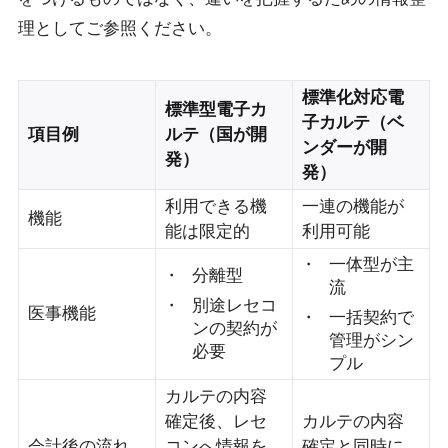
理としてご参照ください。
標準化対応電
標準型電子カ
子カルテ（ベ
項目例
ルテ（国が開
ンダーが開
発）
発）
利用できる機
一連の機能が
機能
能は限定的
利用可能
一体型が主
分離型
流
別途レセコ
医事機能
一括契約で
ンの契約が
管理がシン
必要
プル
カルテの内容
確定後、レセ
カルテの内容
会計後の流れ
コンへ情報を
確定と同時に