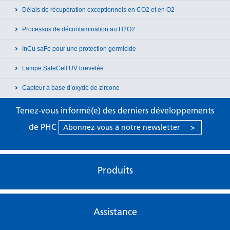
Délais de récupération exceptionnels en CO2 et en O2
Processus de décontamination au H2O2
InCu saFe pour une protection germicide
Lampe SafeCell UV brevetée
Capteur à base d’oxyde de zircone
Tenez-vous informé(e) des derniers développements
de PHC
Abonnez-vous à notre newsletter
>
Produits
Assistance