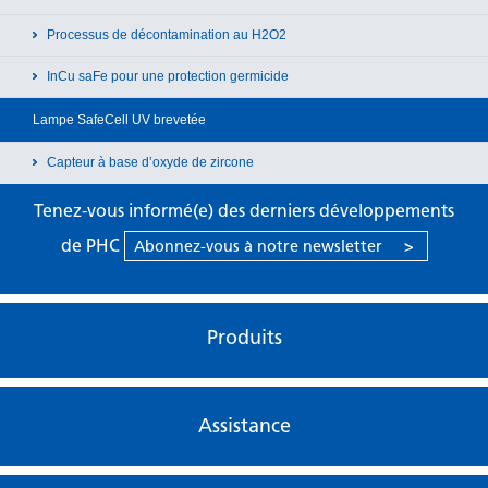
Processus de décontamination au H2O2
InCu saFe pour une protection germicide
Lampe SafeCell UV brevetée
Capteur à base d’oxyde de zircone
Tenez-vous informé(e) des derniers développements
de PHC
Abonnez-vous à notre newsletter
>
Produits
Assistance