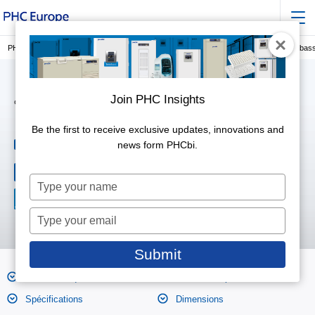
PHC Europe, membre du groupe PHC
PRÉSERVATION
Congélateurs ultra-bas
Join PHC Insights
Congélateurs FrostLess (-86°C)
MDF-DU700ZH-PE
Be the first to receive exclusive updates, innovations and
725
news form PHCbi.
Volume
litres
Performance de
-86 °C
refroidissement
Type
your
name
Type
your
email
Submit
Caractéristiques
Photos des produits
Spécifications
Dimensions