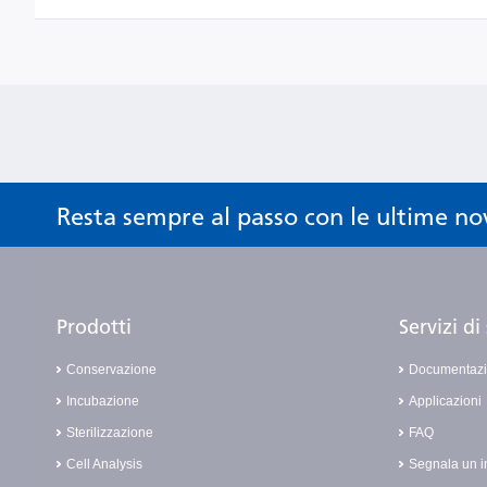
Resta sempre al passo con le ultime no
Prodotti
Servizi d
Conservazione
Documentaz
Incubazione
Applicazioni
Sterilizzazione
FAQ
Cell Analysis
Segnala un i