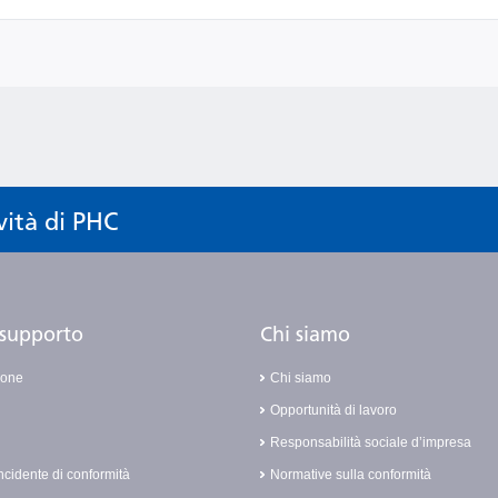
vità di PHC
i supporto
Chi siamo
ione
Chi siamo
Opportunità di lavoro
Responsabilità sociale d’impresa
ncidente di conformità
Normative sulla conformità