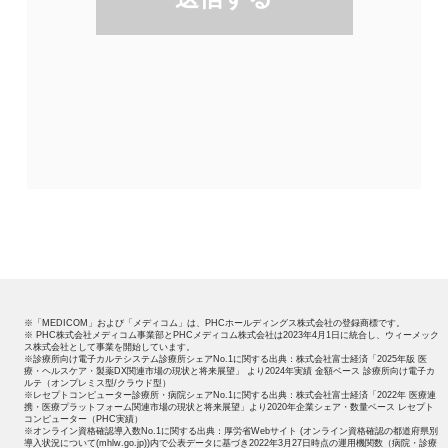
※「MEDICOM」および「メディコム」は、PHCホールディングス株式会社の登録商標です。
※ PHC株式会社メディコム事業部とPHCメディコム株式会社は2023年4月1日に統合し、ウィーメック
ス株式会社として事業を開始しています。
※診療所向け電子カルテシステム診療所シェアNo.1に関する出典：株式会社富士経済「2025年版 医
療・ヘルスケア・製薬DX関連市場の現状と将来展望」 より2024年実績 金額ベース 診療所向け電子カ
ルテ（オンプレミス型/クラウド型）
※レセプトコンピューター診療所・病院シェアNo.1に関する出典：株式会社富士経済「2022年 医療連
携・医療プラットフォーム関連市場の現状と将来展望」より2020年企業シェア・数量ベース レセプト
コンピューター（PHC実績）
※オンライン資格確認導入数No.1に関する出典：厚労省Webサイト (オンライン資格確認の都道府県別
導入状況について(mhlw.go.jp))内で公表データに基づき2022年3月27日時点の運用機関数（病院・診療