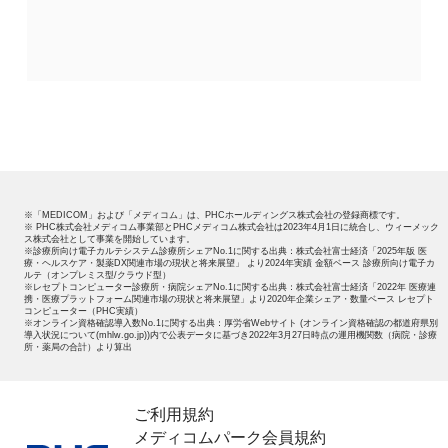
※「MEDICOM」および「メディコム」は、PHCホールディングス株式会社の登録商標です。
※ PHC株式会社メディコム事業部とPHCメディコム株式会社は2023年4月1日に統合し、ウィーメック
ス株式会社として事業を開始しています。
※診療所向け電子カルテシステム診療所シェアNo.1に関する出典：株式会社富士経済「2025年版 医
療・ヘルスケア・製薬DX関連市場の現状と将来展望」 より2024年実績 金額ベース 診療所向け電子カ
ルテ（オンプレミス型/クラウド型）
※レセプトコンピューター診療所・病院シェアNo.1に関する出典：株式会社富士経済「2022年 医療連
携・医療プラットフォーム関連市場の現状と将来展望」より2020年企業シェア・数量ベース レセプト
コンピューター（PHC実績）
※オンライン資格確認導入数No.1に関する出典：厚労省Webサイト (オンライン資格確認の都道府県別
導入状況について(mhlw.go.jp))内で公表データに基づき2022年3月27日時点の運用機関数（病院・診療
所・薬局の合計）より算出
ご利用規約
メディコムパーク会員規約