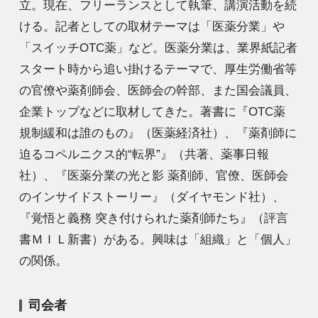
立。現在、フリーランスとして執筆、講演活動を続
ける。記者としての取材テーマは「医薬分業」や
「スイッチOTC薬」など。医薬分業は、業界紙記者
スタート時から追い掛けるテーマで、厚生労働省等
の官僚や薬剤師会、医師会の幹部、また国会議員、
企業トップなどに取材してきた。著書に『OTC薬
規制緩和は誰のもの』（医薬経済社）、『薬剤師に
迫るコペルニクス的“転界”』（共著、薬事日報
社）、『医薬分業の光と影 薬剤師、官僚、医師会
のインサイドストーリー』（ダイヤモンド社）、
『覚悟と義務 突き付けられた薬剤師たち』（評言
書ＭＩＬ新書）がある。興味は「組織」と「個人」
の関係。
司会者