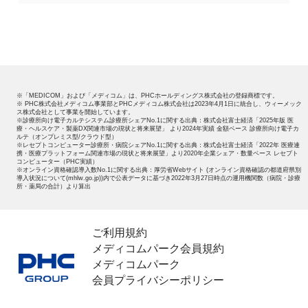
※「MEDICOM」および「メディコム」は、PHCホールディングス株式会社の登録商標です。
※ PHC株式会社メディコム事業部とPHCメディコム株式会社は2023年4月1日に統合し、ウィーメック
ス株式会社として事業を開始しています。
※診療所向け電子カルテシステム診療所シェアNo.1に関する出典：株式会社富士経済「2025年版 医
療・ヘルスケア・製薬DX関連市場の現状と将来展望」 より2024年実績 金額ベース 診療所向け電子カ
ルテ（オンプレミス型/クラウド型）
※レセプトコンピューター診療所・病院シェアNo.1に関する出典：株式会社富士経済「2022年 医療連
携・医療プラットフォーム関連市場の現状と将来展望」より2020年企業シェア・数量ベース レセプト
コンピューター（PHC実績）
※オンライン資格確認導入数No.1に関する出典：厚労省Webサイト (オンライン資格確認の都道府県別
導入状況について(mhlw.go.jp))内で公表データに基づき2022年3月27日時点の運用機関数（病院・診療
所・薬局の合計）より算出
ご利用規約
メディコムパーク会員規約
メディコムパーク
会員プライバシーポリシー