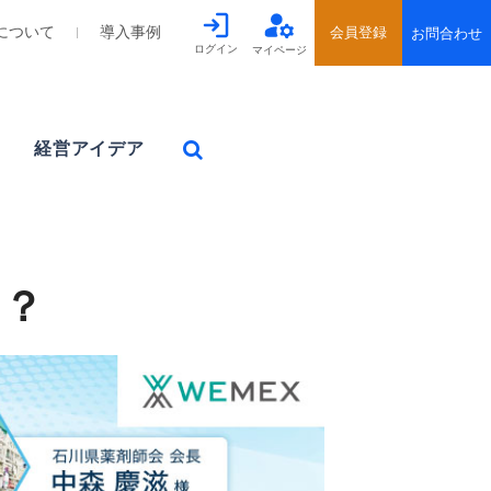
について
導入事例
ログイン
マイページ
経営アイデア
る？