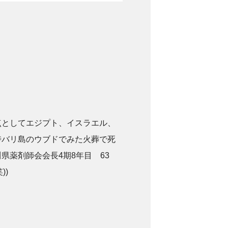
点としてエジプト、イスラエル、
時バリ島のウブドでみた火葬で死
県薬剤師会会長4期8年目 63
))