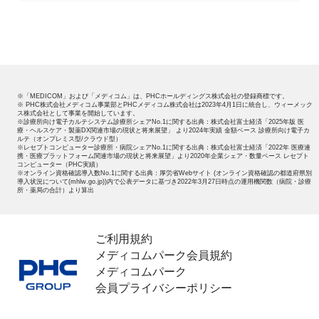
※「MEDICOM」および「メディコム」は、PHCホールディングス株式会社の登録商標です。
※ PHC株式会社メディコム事業部とPHCメディコム株式会社は2023年4月1日に統合し、ウィーメック
ス株式会社として事業を開始しています。
※診療所向け電子カルテシステム診療所シェアNo.1に関する出典：株式会社富士経済「2025年版 医
療・ヘルスケア・製薬DX関連市場の現状と将来展望」 より2024年実績 金額ベース 診療所向け電子カ
ルテ（オンプレミス型/クラウド型）
※レセプトコンピューター診療所・病院シェアNo.1に関する出典：株式会社富士経済「2022年 医療連
携・医療プラットフォーム関連市場の現状と将来展望」より2020年企業シェア・数量ベース レセプト
コンピューター（PHC実績）
※オンライン資格確認導入数No.1に関する出典：厚労省Webサイト (オンライン資格確認の都道府県別
導入状況について(mhlw.go.jp))内で公表データに基づき2022年3月27日時点の運用機関数（病院・診療
所・薬局の合計）より算出
ご利用規約
メディコムパーク会員規約
メディコムパーク
会員プライバシーポリシー