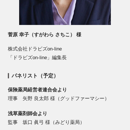
菅原 幸子（すがわら さちこ） 様
株式会社ドラビズon-line
「ドラビズon-line」編集長
パネリスト（予定）
保険薬局経営者連合会より
理事 矢野 良太郎 様（グッドファーマシー）
浅草薬剤師会より
監事 坂口 眞弓 様（みどり薬局）