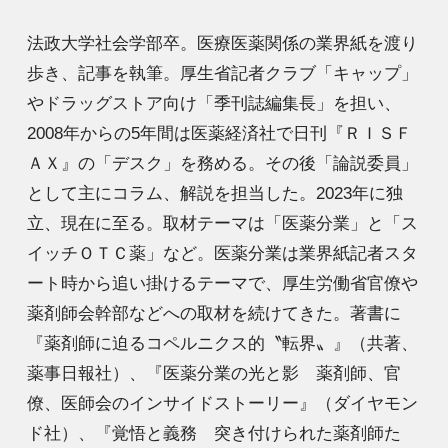
法政大学社会学部卒。医療医薬関係の業界紙を渡り
歩き、記事を執筆。厚生省記者クラブ「キャップ」
やドラッグストア向け「季刊誌編集長」を担い、
2008年からの5年間は医薬経済社で日刊『ＲＩＳＦ
ＡＸ』の「デスク」を務める。その後「論説委員」
として主にコラム、解説を担当した。2023年に独
立、現在に至る。取材テーマは「医薬分業」と「ス
イッチＯＴＣ薬」など。医薬分業は業界紙記者スタ
ート時から追い掛けるテーマで、厚生労働省官僚や
薬剤師会幹部などへの取材を続けてきた。著書に
『薬剤師に迫るコペルニクス的〝転界〟』（共著、
薬事日報社）、『医薬分業の光と影 薬剤師、官
僚、医師会のインサイドストーリー』（ダイヤモン
ド社）、『覚悟と義務 突き付けられた薬剤師た