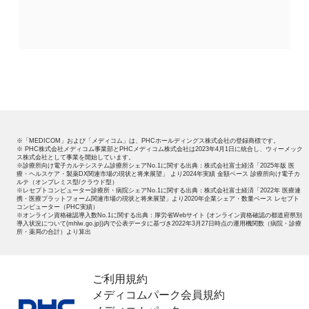
※「MEDICOM」および「メディコム」は、PHCホールディングス株式会社の登録商標です。
※ PHC株式会社メディコム事業部とPHCメディコム株式会社は2023年4月1日に統合し、ウィーメック
ス株式会社として事業を開始しています。
※診療所向け電子カルテシステム診療所シェアNo.1に関する出典：株式会社富士経済「2025年版 医
療・ヘルスケア・製薬DX関連市場の現状と将来展望」 より2024年実績 金額ベース 診療所向け電子カ
ルテ（オンプレミス型/クラウド型）
※レセプトコンピューター診療所・病院シェアNo.1に関する出典：株式会社富士経済「2022年 医療連
携・医療プラットフォーム関連市場の現状と将来展望」より2020年企業シェア・数量ベース レセプト
コンピューター（PHC実績）
※オンライン資格確認導入数No.1に関する出典：厚労省Webサイト (オンライン資格確認の都道府県別
導入状況について(mhlw.go.jp))内で公表データに基づき2022年3月27日時点の運用機関数（病院・診療
所・薬局の合計）より算出
ご利用規約
メディコムパーク会員規約