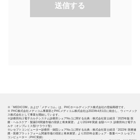
※「MEDICOM」および「メディコム」は、PHCホールディングス株式会社の登録商標です。
※ PHC株式会社メディコム事業部とPHCメディコム株式会社は2023年4月1日に統合し、ウィーメック
ス株式会社として事業を開始しています。
※診療所向け電子カルテシステム診療所シェアNo.1に関する出典：株式会社富士経済「2025年版 医
療・ヘルスケア・製薬DX関連市場の現状と将来展望」 より2024年実績 金額ベース 診療所向け電子カ
ルテ（オンプレミス型/クラウド型）
※レセプトコンピューター診療所・病院シェアNo.1に関する出典：株式会社富士経済「2022年 医療連
携・医療プラットフォーム関連市場の現状と将来展望」より2020年企業シェア・数量ベース レセプト
コンピューター（PHC実績）