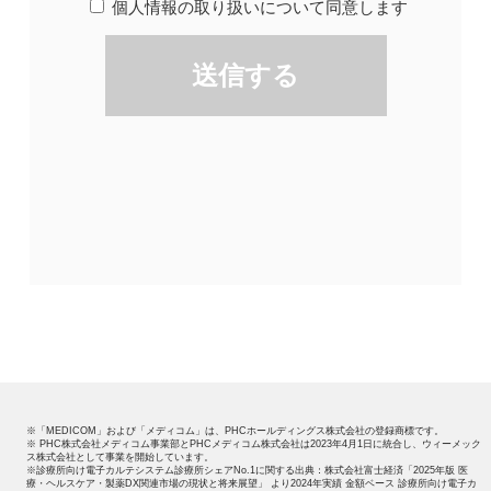
※「MEDICOM」および「メディコム」は、PHCホールディングス株式会社の登録商標です。
※ PHC株式会社メディコム事業部とPHCメディコム株式会社は2023年4月1日に統合し、ウィーメック
ス株式会社として事業を開始しています。
※診療所向け電子カルテシステム診療所シェアNo.1に関する出典：株式会社富士経済「2025年版 医
療・ヘルスケア・製薬DX関連市場の現状と将来展望」 より2024年実績 金額ベース 診療所向け電子カ