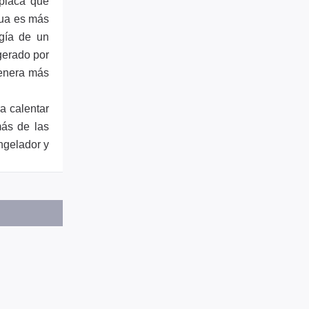
placa que
gua es más
rgía de un
gerado por
genera más
ra calentar
más de las
ngelador y