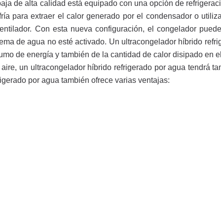
baja de alta calidad está equipado con una opción de refrigerac
fría para extraer el calor generado por el condensador o utiliz
 ventilador. Con esta nueva configuración, el congelador pued
stema de agua no esté activado. Un ultracongelador híbrido refr
mo de energía y también de la cantidad de calor disipado en el
aire, un ultracongelador híbrido refrigerado por agua tendrá t
rigerado por agua también ofrece varias ventajas: