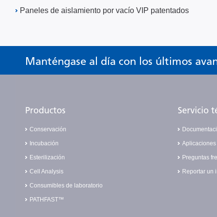
Paneles de aislamiento por vacío VIP patentados
Manténgase al día con los últimos ava
Productos
Servicio t
Conservación
Documentac
Incubación
Aplicaciones
Esterilización
Preguntas fr
Cell Analysis
Reportar un 
Consumibles de laboratorio
PATHFAST™