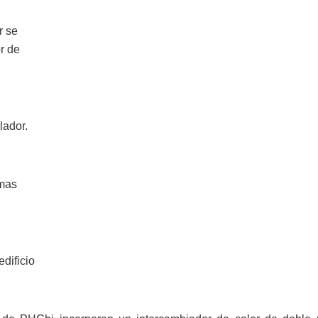
r se
r de
lador.
emas
edificio