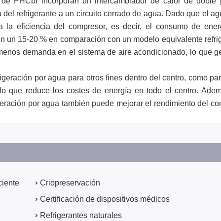
 de PHCbi incorporan un intercambiador de calor de doble 
a del refrigerante a un circuito cerrado de agua. Dado que el a
ora la eficiencia del compresor, es decir, el consumo de ene
 en un 15-20 % en comparación con un modelo equivalente refri
a menos demanda en el sistema de aire acondicionado, lo que 
rigeración por agua para otros fines dentro del centro, como pa
 lo que reduce los costes de energía en todo el centro. Ade
igeración por agua también puede mejorar el rendimiento del co
ciente
Criopreservación
Certificación de dispositivos médicos
Refrigerantes naturales