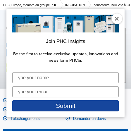
PHC Europe, membre du groupe PHC
INCUBATION
Incubateurs IncuSafe à C
Incubateurs à CO2
MCO-173AICUV-PE
Join PHC Insights
165 litres
Capacité effective
Plage de contrôle du CO₂ et
Be the first to receive exclusive updates, innovations and
0 to 20,
fluctuation
±0.15
news form PHCbi.
Type
your
name
Type
your
Caractéristiques
Photos des produits
email
Submit
Spécifications
Dimensions
Téléchargements
Demander un devis