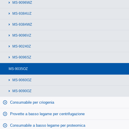
MS-9096WZ
sferoidi più aderenti, come necessario per alcuni tipi di cellule
specifici. Per lo Screening ad alto rendimento (HTS), sono
MS-9384UZ
disponibili le micropiastre a 384 pozzetti trasparenti o bianche.
MS-9384WZ
MS-9096VZ
MS-90240Z
MS-9096SZ
MS-9035OZ
MS-9060OZ
MS-9090OZ
Consumabile per criogenia
Provette a basso legame per centrifugazione
Consumabile a basso legame per proteomica