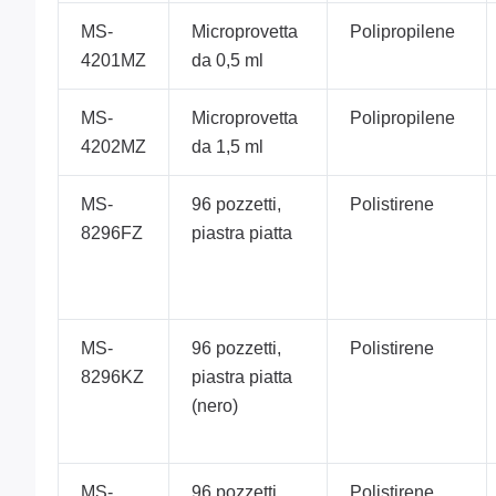
MS-
Microprovetta
Polipropilene
4201MZ
da 0,5 ml
MS-
Microprovetta
Polipropilene
4202MZ
da 1,5 ml
MS-
96 pozzetti,
Polistirene
8296FZ
piastra piatta
MS-
96 pozzetti,
Polistirene
8296KZ
piastra piatta
(nero)
MS-
96 pozzetti,
Polistirene