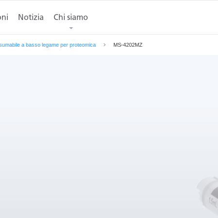
oni
Richiedi un'Offerta
Notizia
Chi siamo
umabile a basso legame per proteomica
MS-4202MZ