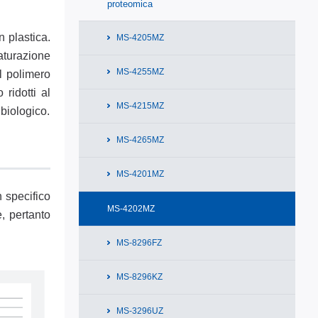
proteomica
 plastica.
MS-4205MZ
naturazione
MS-4255MZ
il polimero
ridotti al
MS-4215MZ
biologico.
MS-4265MZ
MS-4201MZ
n specifico
MS-4202MZ
e, pertanto
MS-8296FZ
MS-8296KZ
MS-3296UZ