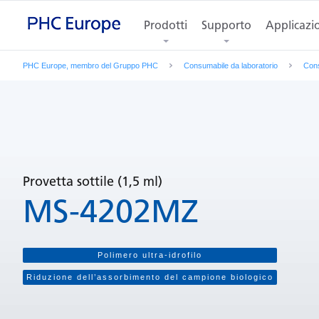
Caratteristiche
Foto del prodotto
Prodotti
Supporto
Specifiche
Applicazi
PHC Europe, membro del Gruppo PHC
Consumabile da laboratorio
Cons
Provetta sottile (1,5 ml)
MS-4202MZ
Polimero ultra-idrofilo
Riduzione dell’assorbimento del campione biologico