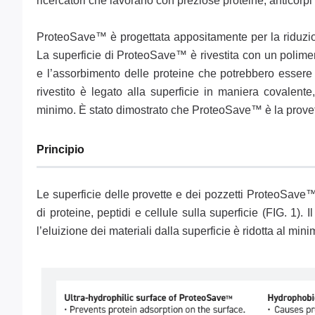
ricercatori che lavorano con preziose proteine, anticorpi 
ProteoSave™ è progettata appositamente per la riduzion
La superficie di ProteoSave™ è rivestita con un polimero
e l’assorbimento delle proteine che potrebbero essere cau
rivestito è legato alla superficie in maniera covalente
minimo. È stato dimostrato che ProteoSave™ è la provett
Principio
Le superficie delle provette e dei pozzetti ProteoSave™
di proteine, peptidi e cellule sulla superficie (FIG. 1). 
l’eluizione dei materiali dalla superficie è ridotta al mini