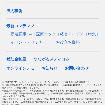
導入事例
最新コンテンツ
新着記事
医療テック
経営アイデア
特集
イベント・セミナー
お役立ち資料
補助金制度
つながるメディコム
オンラインデモ
お知らせ
お問い合わせ
※「MEDICOM」および「メディコム」は、PHCホールディングス株式会社の登録商標です。
※ PHC株式会社メディコム事業部とPHCメディコム株式会社は2023年4月1日に統合し、ウィーメックス
株式会社として事業を開始しています。
※診療所向け電子カルテシステム診療所シェアNo.1に関する出典：株式会社富士経済「2025年版 医療・ヘ
ルスケア・製薬DX関連市場の現状と将来展望」 より2024年実績 金額ベース 診療所向け電子カルテ（オン
プレミス型/クラウド型）
※レセプトコンピューター診療所・病院シェアNo.1に関する出典：株式会社富士経済「2022年 医療連携・
医療プラットフォーム関連市場の現状と将来展望」より2020年企業シェア・数量ベース レセプトコンピュ
ーター（PHC実績）