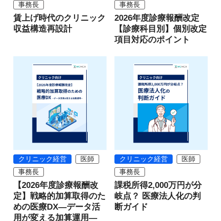
事務長
事務長
賃上げ時代のクリニック
2026年度診療報酬改定
収益構造再設計
【診療科目別】個別改定
項目対応のポイント
クリニック経営
医師
クリニック経営
医師
事務長
事務長
【2026年度診療報酬改
課税所得2,000万円が分
定】戦略的加算取得のた
岐点？ 医療法人化の判
めの医療DX―データ活
断ガイド
用が変える加算運用―