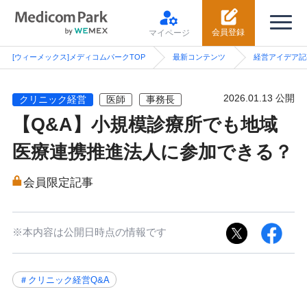
会員登録
マイページ
[ウィーメックス]メディコムパークTOP
最新コンテンツ
経営アイデア記
2026.01.13 公開
クリニック経営
医師
事務長
【Q&A】小規模診療所でも地域
医療連携推進法人に参加できる？
会員限定記事
※本内容は公開日時点の情報です
＃クリニック経営Q&A