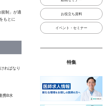
の規制」が適
お役立ち資料
をもとに
イベント・セミナー
特集
なければなり
連携B水