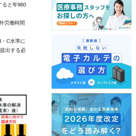
ると年960
間外労働時間
B・C水準に
に提出する必