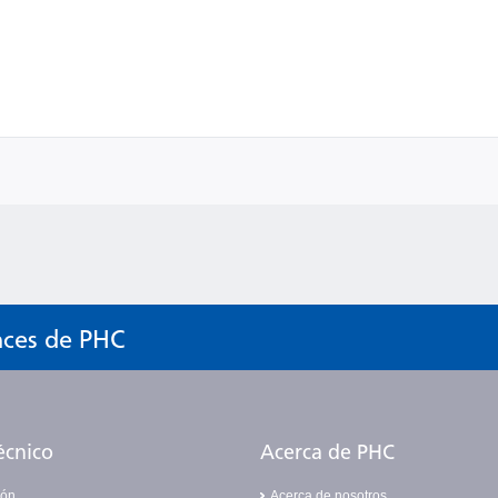
nces de PHC
écnico
Acerca de PHC
ión
Acerca de nosotros