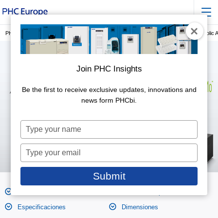
PHC Europe, miembro de PHC Group
ANÁLISIS CELULAR
Live Cell Metabolic 
Join PHC Insights
Be the first to receive exclusive updates, innovations and
Analizador metabólico de células vivas
LiCellMo
news form PHCbi.
Type
your
name
Type
your
email
Submit
Características
Fotos de los productos
Especificaciones
Dimensiones