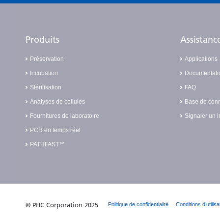
Produits
Assistanc
Préservation
Applications
Incubation
Documentati
Stérilisation
FAQ
Analyses de cellules
Base de con
Fournitures de laboratoire
Signaler un i
PCR en temps réel
PATHFAST™
© PHC Corporation 2025
Politique de confidentialité
Conditions d’utilisa