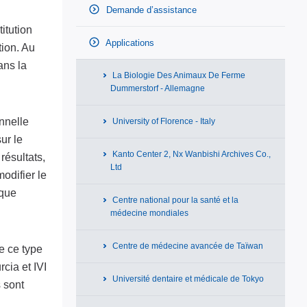
Demande d’assistance
titution
Applications
ion. Au
ans la
La Biologie Des Animaux De Ferme
Dummerstorf - Allemagne
nnelle
University of Florence - Italy
ur le
Kanto Center 2, Nx Wanbishi Archives Co.,
résultats,
Ltd
odifier le
aque
Centre national pour la santé et la
médecine mondiales
Centre de médecine avancée de Taïwan
de ce type
cia et IVI
Université dentaire et médicale de Tokyo
s sont