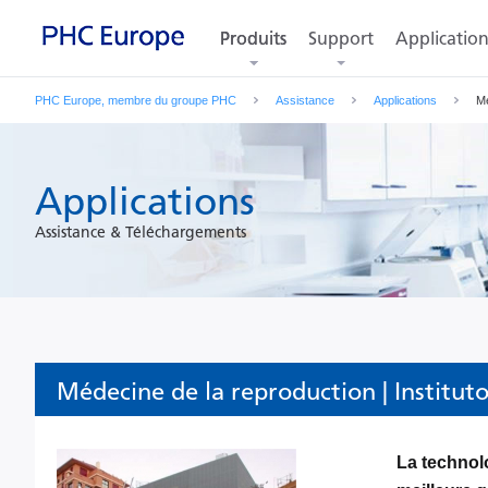
Produits
Produits
Support
Application
PHC Europe, membre du groupe PHC
Assistance
Applications
Mé
Applications
Assistance & Téléchargements
Médecine de la reproduction | Institut
La technol