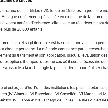
garantie de succès
Valenciano de Infertilidad (IVI), fondé en 1990, est la première ins
 Espagne entièrement spécialisée en médecine de la reproduct
s dix-sept années d’existence, elle a joué un rôle déterminant d
e plus de 20 000 enfants.
reproduction et sa philosophie est basée sur une attention perso
 pour chaque personne. La méthode commence par la recherche s
ment du traitement et son application, jusqu’à l’évaluation des 
utres options thérapeutiques, au cas où il serait nécessaire de m
la est associé à la technologie la plus moderne pour réaliser ch
e et est aujourd’hui l’une des institutions les plus importantes 
es (IVI Almería, IVI Barcelona, IVI Castellón, IVI Madrid, IVI Mur
 México, IVI Lisboa et IVI Santiago de Chile). D’autres ouverture