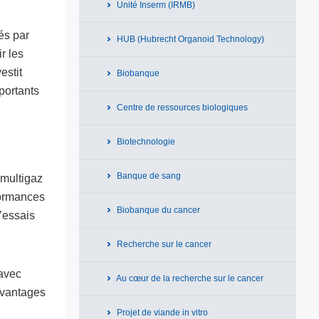
Unité Inserm (IRMB)
és par
HUB (Hubrecht Organoid Technology)
r les
estit
Biobanque
portants
Centre de ressources biologiques
Biotechnologie
Banque de sang
 multigaz
formances
Biobanque du cancer
d’essais
Recherche sur le cancer
 avec
Au cœur de la recherche sur le cancer
avantages
Projet de viande in vitro