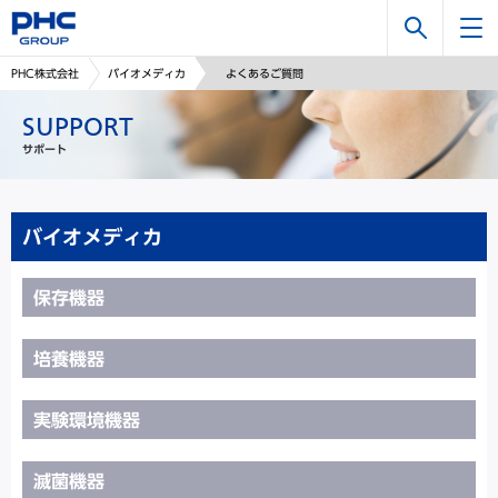
検
PHC株式会社
バイオメディカ
よくあるご質問
索
SUPPORT
サポート
バイオメディカ
保存機器
培養機器
実験環境機器
滅菌機器