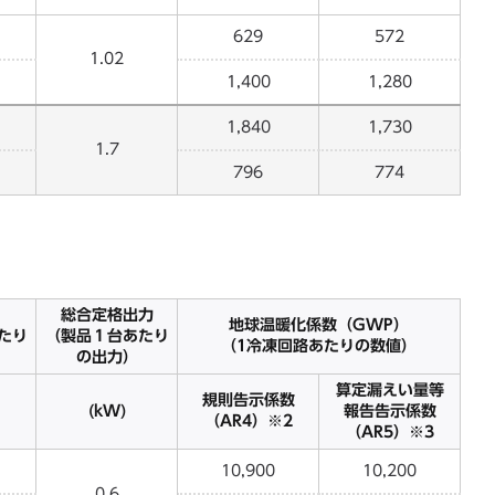
629
572
1.02
1,400
1,280
1,840
1,730
1.7
796
774
総合定格出力
地球温暖化係数（GWP）
たり
（製品１台あたり
（1冷凍回路あたりの数値）
の出力）
算定漏えい量等
規則告示係数
(kW)
報告告示係数
（AR4）※2
（AR5）※3
10,900
10,200
0.6