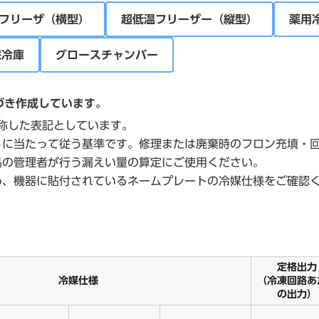
フリーザ（横型）
超低温フリーザー（縦型）
薬用
保冷庫
グロースチャンバー
づき作成しています。
略称した表記としています。
うに当たって従う基準です。修理または廃棄時のフロン充填・
品の管理者が行う漏えい量の算定にご使用ください。
め、機器に貼付されているネームプレートの冷媒仕様をご確認
定格出力
冷媒仕様
（冷凍回路あ
の出力）