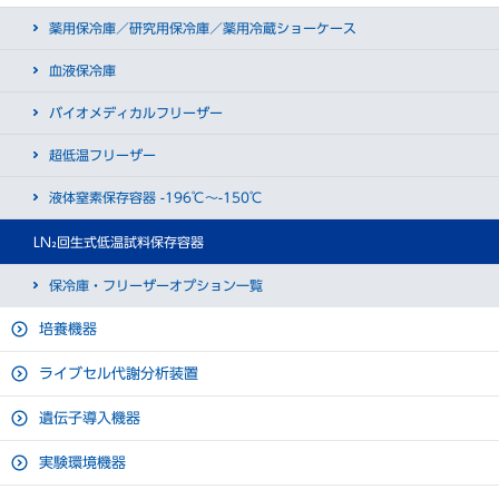
薬用保冷庫／研究用保冷庫／薬用冷蔵ショーケース
容器内有効高さ
752 mm
血液保冷庫
① 液体窒素を『液体窒素本体
② 『液体窒素本体タンク』内
容器幅（ハンドル含む）
1099 mm
タンク』内に約50リットル投
の液体窒素が気化し、試料貯
バイオメディカルフリーザー
試料貯蔵室内径
975 mm
入
蔵室の温度が冷やされる
超低温フリーザー
ネック口径
318 mm
※液体窒素は搬入・設置後投
液体窒素保存容器 -196℃～-150℃
入致します。（＊別途見積）
空重量（液体窒素充填前）
340 kg
LN₂回生式低温試料保存容器
総重量（液体窒素充填後）
377 kg
保冷庫・フリーザーオプション一覧
W2000 × D2100 × H2400
mm
培養機器
※背面：壁から500 ㎜以上離れ
設置スペース
ること
ライブセル代謝分析装置
※側面：容器左右に300 ㎜以上
スペースを設けること
遺伝子導入機器
外部出力（容器本体異常）
無電圧接点a接
実験環境機器
外部出力（外付温度表示器）
4 ~ 20 mA