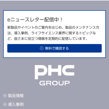
*MVE Biological Solutions社 資料
eニュースレター配信中！
液体窒素由来コンタミネーションの心配なし
新製品やイベントのご案内をはじめ、製品のメンテナンス方
液体窒素と試料貯蔵室が『液体窒素タンク』で物理的に隔離され
法、導入事例、ライフサイエンス業界に関するトピックな
ているため、試料貯蔵室は完全気相、液体窒素と接触することは
ど、皆さまに役立つ情報を定期的に配信しています。
ありません。
無料で購読する
製品情報
導入事例