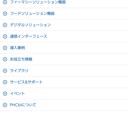
ファーマシーソリューション機器
③クライオクーラーで気化し
④ ②～③を繰り返す
単相100 V 50 Hz / 60 Hz 9
フードソリューション機器
供給電源
た液体窒素を冷却し再液化し
A
ます。
デジタルソリューション
本体消費電力
750 W
通信インターフェース
安定稼働時消費電力量
6.48 kWh/day
100V電源のみで-150℃以下を実現
導入事例
※設置環境：室温18 ℃ ~ 27 ℃、湿度50 ％以下推奨
主な稼働部品は、クライオクーラーの「モーター」と「ファン」
※本体には、外付温度監視ユニット（消費電力：5.2 W）が付帯
お役立ち情報
のみですので、大きな電力は必要なく、100V電源で問題ありま
せん。
1.2 mlまたは
ライブラリ
2.0 ml
ラックの種類
数量
サービス&サポート
バイアル収納本
数
イベント
ラック（100 本立てBOX：13 段
20 個
26,000 本
PHCbiについて
仕様）
※注文品番：MVEP10544431
※重量：2.2 kg