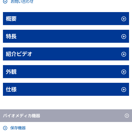
お問い合わせ
概要
MVE Fusion 1500TMは、立ち上げ時に液体窒素を充填し、
特長
100Vの電源のみで液体窒素を消費せずに回生利用する、環境に
優しく革新的な低温試料保存容器です。
液体窒素の再充填不要：LN₂回生メカニズム
紹介ビデオ
・液体窒素の再充填不要*
・100V電源のみで-150℃以下を実現
クライオクーラーで気化した液体窒素を冷却し再液化します。
・電源供給が止まっても、‐150℃以下を約7日間維持
外観
・配管が必要ないため、設置場所に悩まない
・液体窒素と試料貯蔵室が隔離されているため、液体窒素由来コ
仕様
ンタミネーションの心配なし
*初回のみ約50Lの充填が必要です。（別途お見積り）
商品名
MVE Fusion 1500TM
*MVE Fusion 1500TMは「高圧ガス第二種製造設備」となりますので、設
バイオメディカ機器
置前には各地域行政への届け出が必要です。また、警戒表の掲示と年1回の
容器本体高さ
1611 mm
保安教育の実施が必要です。安全にお使いいただくため、年１回程度の定期
保存機器
点検をお勧めいたします。
容器部奥行き（ステップ含む）
1563 mm