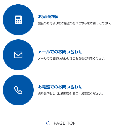
ラック（25 本立てBOX：13 段
16 個
5,200 本
仕様）
※注文品番：MVEP10544685
お見積依頼
※重量：1.8 kg
製品のお見積りをご希望の際はこちらをご利用ください。
合計
36 個
31,200 本
※キャスターはアンカー固定が必要です
※ラックにBOXは含んでおりません。別途手配をお願い致します。
メールでのお問い合わせ
電源供給が止まっても、‐150℃以下を約7日間維持
メールでのお問い合わせはこちらをご利用ください。
メーカー希望小売価格（税・据付搬入費別）
エネルギー効率に優れており、電源を切ってから約7日間経過後
MVE
価格は別途見積もり
も容器内温度を-150℃以下に維持することが可能です。
Fusion
1500TM
お電話でのお問い合わせ
各営業所もしくは修理受付窓口へお電話ください。
PAGE TOP