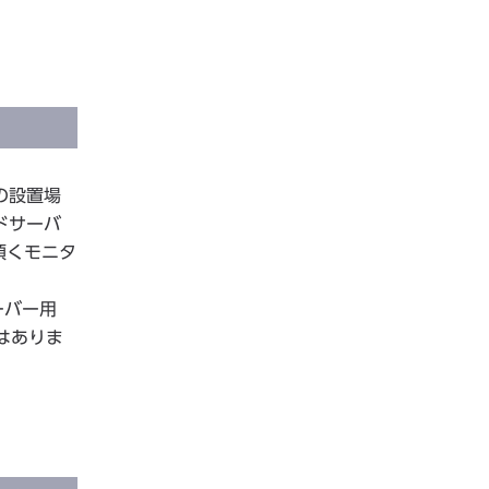
の設置場
ドサーバ
頂くモニタ
ーバー用
はありま