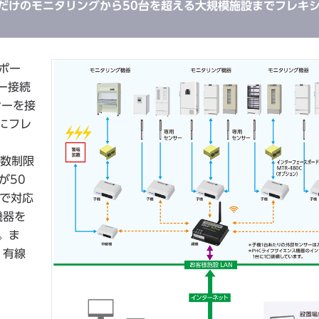
台だけのモニタリングから50台を超える大規模施設までフレキ
ポー
ー接続
サーを接
にフレ
台数制限
が50
で対応
機器を
。ま
、有線