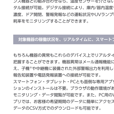
ンス機器との組み合わせなら、温度センサーを介さな
タル接続が可能。デジタル接続により、庫内/器内温度
濃度、ドア開閉、警報発報などの運転状況やUVランプ
耗率をモニタリングすることができます。
対象機器の稼働状況を、リアルタイムに、スマート
もちろん機器の異常もこれらのデバイス上でリアルタ
把握することができます。機器異常はメール通報機能
※
え、子機
や中継機に装備された外部警報出力を利用し
報告知装置や電話発報装置への接続が可能です。
スマートフォン・タブレット・PCとも面倒な専用アプ
ションのインストールは不要。ブラウザの動作環境が
モニタリング・データ閲覧が可能です。また、PC用の
プリでは、お客様の希望期間のデータに簡単にアクセ
データのCSV方式でのダウンロードも可能です。