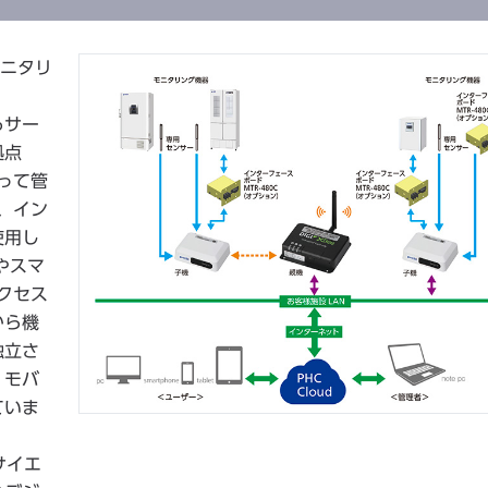
モニタリ
るサー
拠点
って管
、イン
使用し
やスマ
クセス
から機
独立さ
、モバ
ていま
サイエ