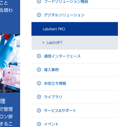
フードソリューション機器
こと
る煩わ
デジタルソリューション
LabAlert PRO
LabSVIFT
通信インターフェース
導入事例
お役立ち情報
ライブラリ
理
で管理
サービス&サポート
ロン排
するこ
イベント