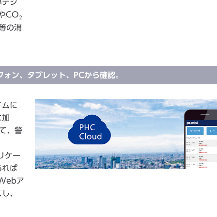
いデジ
やCO
2
等の消
フォン、タブレット、PCから確認。
イムに
に加
て、警
リケー
あれば
Webア
スし、