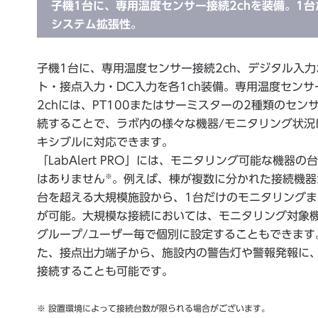
子機1台に、専用温度センサー接続2chを装備。1
システム拡張性。
子機1台に、専用温度センサー接続2ch、デジタル入力
ト・接点入力・DC入力を各1ch装備。専用温度センサ
2chには、PT100またはサーミスターの2種類のセン
続することで、ラボ内の様々な機器/モニタリング状況
キシブルに対応できます。
「LabAlert PRO」には、モニタリング可能な機器の
※
はありません
。例えば、棟が複数に分かれた接続機器
台を超える大規模施設から、1台だけのモニタリングま
が可能。大規模な接続においては、モニタリング対象
グループ/ユーザー毎で個別に設定することもできます
た、接点出力端子から、施設内の警告灯や警報発報に
接続することも可能です。
※ 設置環境によって接続台数が限られる場合がございます。