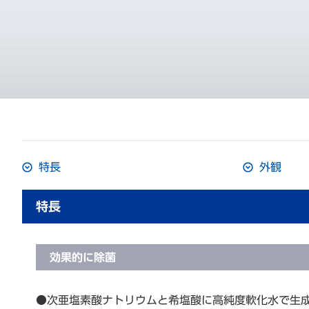
特長
外観
特長
効果的に除菌
●次亜塩素酸ナトリウムと希塩酸に高純度軟化水で生