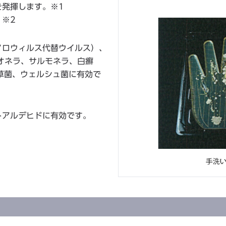
発揮します。※1
※2
ノロウィルス代替ウイルス）、
オネラ、サルモネラ、白癬
草菌、ウェルシュ菌に有効で
トアルデヒドに有効です。