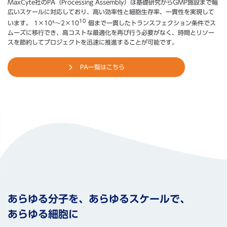
MaxCyte社のPA（Processing Assembly）は基礎研究からGMP施設まで幅
広いスケールに対応しており、高い効率性と細胞生存率、一貫性を実現して
10
います。 1×10⁵～2×10
個まで一貫したトランスフェクション条件でス
ムーズに移行でき、高コストな最適化を再び行う必要がなく、時間とリソー
スを節約してプロジェクトを迅速に推進することが可能です。
PA一覧はこちら
あらゆる分子を、あらゆるスケールで、
あらゆる細胞に