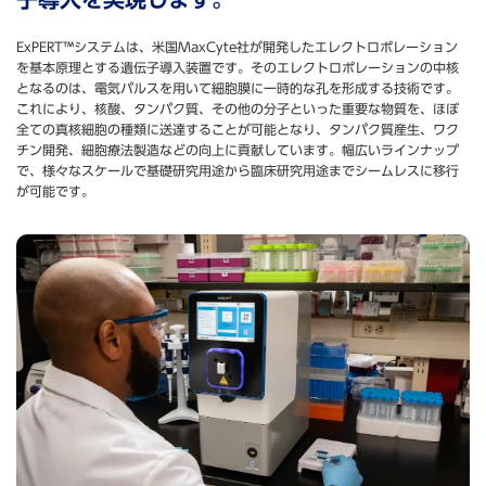
ExPERT™システムは、米国MaxCyte社が開発したエレクトロポレーション
を基本原理とする遺伝子導入装置です。そのエレクトロポレーションの中核
となるのは、電気パルスを用いて細胞膜に一時的な孔を形成する技術です。
これにより、核酸、タンパク質、その他の分子といった重要な物質を、ほぼ
全ての真核細胞の種類に送達することが可能となり、タンパク質産生、ワク
チン開発、細胞療法製造などの向上に貢献しています。幅広いラインナップ
で、様々なスケールで基礎研究用途から臨床研究用途までシームレスに移行
が可能です。