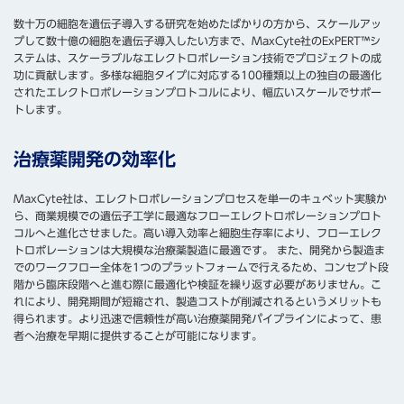
数十万の細胞を遺伝子導入する研究を始めたばかりの方から、スケールアッ
プして数十億の細胞を遺伝子導入したい方まで、MaxCyte社のExPERT™シ
ステムは、スケーラブルなエレクトロポレーション技術でプロジェクトの成
功に貢献します。
多様な細胞タイプに対応する100種類以上の独自の最適化
されたエレクトロポレーションプロトコルにより、幅広いスケールでサポー
トします。
治療薬開発の効率化
MaxCyte社は、エレクトロポレーションプロセスを単一のキュベット実験か
ら、商業規模での遺伝子工学に最適なフローエレクトロポレーションプロト
コルへと進化させました。高い導入効率と細胞生存率により、フローエレク
トロポレーションは大規模な治療薬製造に最適です。
また、開発から製造ま
でのワークフロー全体を1つのプラットフォームで行えるため、コンセプト段
階から臨床段階へと進む際に最適化や検証を繰り返す必要がありません。
こ
れにより、開発期間が短縮され、製造コストが削減されるというメリットも
得られます。より迅速で信頼性が高い治療薬開発パイプラインによって、患
者へ治療を早期に提供することが可能になります。