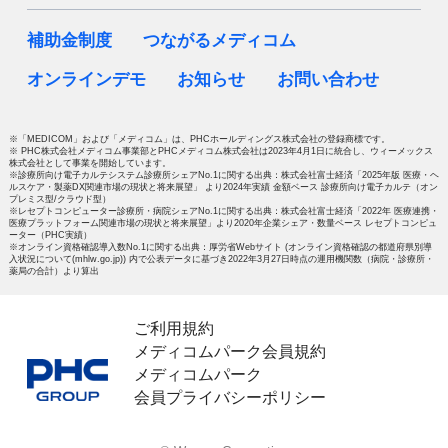
補助金制度
つながるメディコム
オンラインデモ
お知らせ
お問い合わせ
※「MEDICOM」および「メディコム」は、PHCホールディングス株式会社の登録商標です。
※ PHC株式会社メディコム事業部とPHCメディコム株式会社は2023年4月1日に統合し、ウィーメックス
株式会社として事業を開始しています。
※診療所向け電子カルテシステム診療所シェアNo.1に関する出典：株式会社富士経済「2025年版 医療・ヘ
ルスケア・製薬DX関連市場の現状と将来展望」 より2024年実績 金額ベース 診療所向け電子カルテ（オン
プレミス型/クラウド型）
※レセプトコンピューター診療所・病院シェアNo.1に関する出典：株式会社富士経済「2022年 医療連携・
医療プラットフォーム関連市場の現状と将来展望」より2020年企業シェア・数量ベース レセプトコンピュ
ーター（PHC実績）
※オンライン資格確認導入数No.1に関する出典：厚労省Webサイト (オンライン資格確認の都道府県別導
入状況について(mhlw.go.jp)) 内で公表データに基づき2022年3月27日時点の運用機関数（病院・診療所・
薬局の合計）より算出
ご利用規約
メディコムパーク会員規約
メディコムパーク
会員プライバシーポリシー