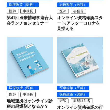
医療政策（医科）
医療政策（医科）
医師
事務長
医師
事務長
第41回医療情報学連合大
オンライン資格確認スタ
会ランチョンセミナー
ート/アフターコロナを
見据える
医療政策（医科）
医療政策（医科）
医師
事務長
医療政策（調剤）
地域連携はオンライン診
医師
薬局経営者
療の起爆剤となるか？
オンライン資格確認の行