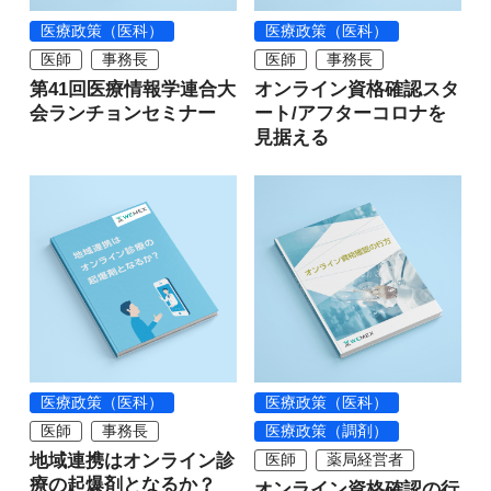
医療政策（医科）
医療政策（医科）
医師
事務長
医師
事務長
第41回医療情報学連合大
オンライン資格確認スタ
会ランチョンセミナー
ート/アフターコロナを
見据える
医療政策（医科）
医療政策（医科）
医師
事務長
医療政策（調剤）
地域連携はオンライン診
医師
薬局経営者
療の起爆剤となるか？
オンライン資格確認の行