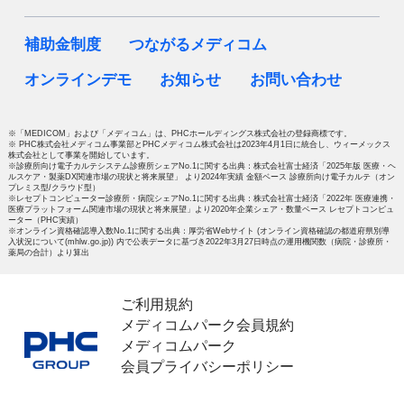
補助金制度
つながるメディコム
オンラインデモ
お知らせ
お問い合わせ
※「MEDICOM」および「メディコム」は、PHCホールディングス株式会社の登録商標です。
※ PHC株式会社メディコム事業部とPHCメディコム株式会社は2023年4月1日に統合し、ウィーメックス
株式会社として事業を開始しています。
※診療所向け電子カルテシステム診療所シェアNo.1に関する出典：株式会社富士経済「2025年版 医療・ヘ
ルスケア・製薬DX関連市場の現状と将来展望」 より2024年実績 金額ベース 診療所向け電子カルテ（オン
プレミス型/クラウド型）
※レセプトコンピューター診療所・病院シェアNo.1に関する出典：株式会社富士経済「2022年 医療連携・
医療プラットフォーム関連市場の現状と将来展望」より2020年企業シェア・数量ベース レセプトコンピュ
ーター（PHC実績）
※オンライン資格確認導入数No.1に関する出典：厚労省Webサイト (オンライン資格確認の都道府県別導
入状況について(mhlw.go.jp)) 内で公表データに基づき2022年3月27日時点の運用機関数（病院・診療所・
薬局の合計）より算出
ご利用規約
メディコムパーク会員規約
メディコムパーク
会員プライバシーポリシー