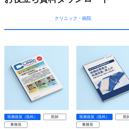
クリニック・
病院
医療政策（医科）
医師
医療政策（医科）
医
事務長
事務長