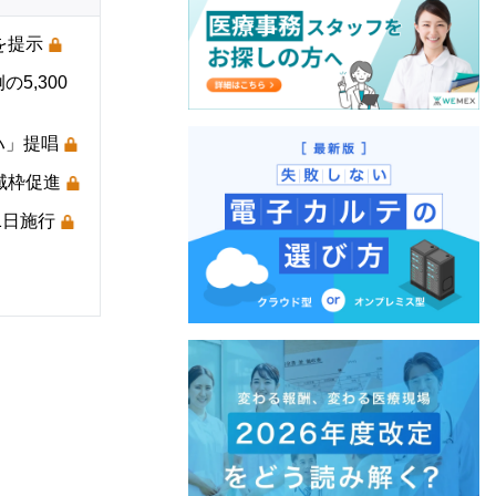
を提示
5,300
ハ」提唱
域枠促進
1日施行