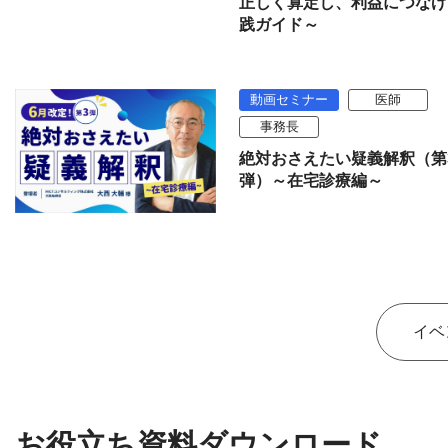
正しく算定し、利益につなげ
践ガイド～
動画セミナー
医師
事務長
絶対おさえたい疑義解釈（第
弾）～在宅診療編～
イベ
お役立ち資料ダウンロード