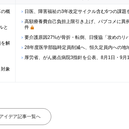
算の概
日医、障害福祉の3年改定サイクル含む6つの課題
高額療養費自己負担上限引き上げ、パブコメに異例の
ルと
件
要介護原因27%が骨折・転倒、日慢協「攻めのリ
順を解
28年度医学部臨時定員削減へ、恒久定員内への地
厚労省、がん拠点病院3指針を公表、8月1日・9月
・対象
アイデア記事一覧へ