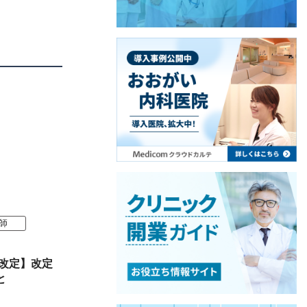
師
酬改定】改定
と