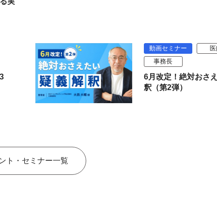
る実
動画セミナー
医
事務長
3
6月改定！絶対おさ
釈（第2弾）
ント・セミナー一覧