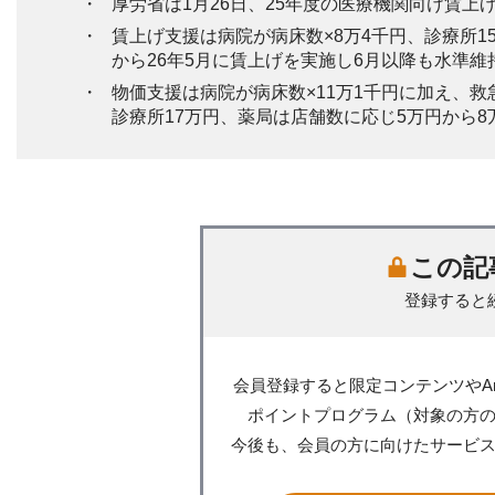
厚労省は1月26日、25年度の医療機関向け賃
賃上げ支援は病院が病床数×8万4千円、診療所1
から26年5月に賃上げを実施し6月以降も水準維
物価支援は病院が病床数×11万1千円に加え、救
診療所17万円、薬局は店舗数に応じ5万円から8
この記
登録すると
会員登録すると限定コンテンツやA
ポイントプログラム（対象の方
今後も、会員の方に向けたサービ