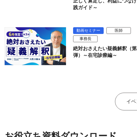
正しく算定し、利益につなげ
践ガイド～
動画セミナー
医師
事務長
絶対おさえたい疑義解釈（第
弾）～在宅診療編～
イベ
お役立ち資料ダウンロード