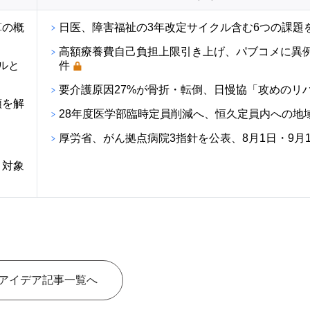
算の概
日医、障害福祉の3年改定サイクル含む6つの課題
高額療養費自己負担上限引き上げ、パブコメに異例の
ルと
件
要介護原因27%が骨折・転倒、日慢協「攻めのリ
順を解
28年度医学部臨時定員削減へ、恒久定員内への地
厚労省、がん拠点病院3指針を公表、8月1日・9月
・対象
アイデア記事一覧へ