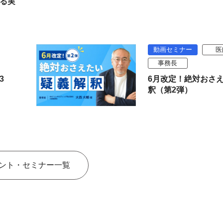
る実
動画セミナー
医
事務長
3
6月改定！絶対おさ
釈（第2弾）
ント・セミナー一覧