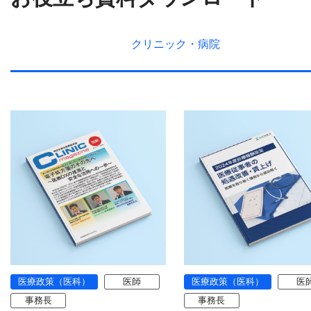
クリニック・
病院
医療政策（医科）
医師
医療政策（医科）
医
事務長
事務長