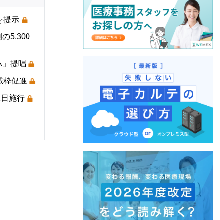
を提示
5,300
ハ」提唱
域枠促進
1日施行