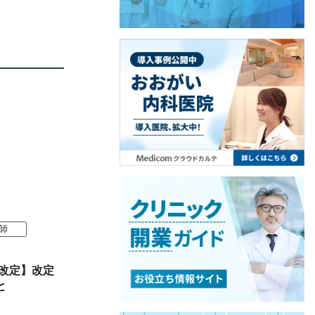
師
酬改定】改定
と