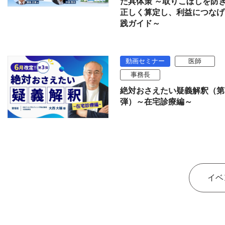
た具体策 ～取りこぼしを防
正しく算定し、利益につなげ
践ガイド～
動画セミナー
医師
事務長
絶対おさえたい疑義解釈（第
弾）～在宅診療編～
イベ