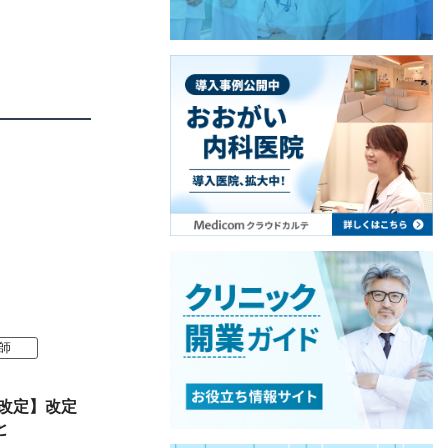
師
酬改定】改定
と