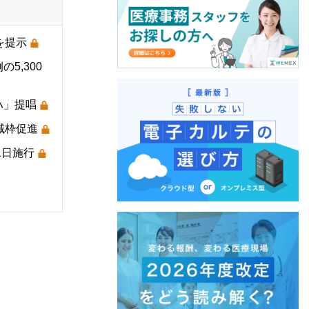
を提示
5,300
ハ」提唱
域枠促進
1日施行