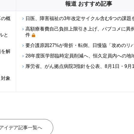
報道 おすすめ記事
算の概
日医、障害福祉の3年改定サイクル含む6つの課題
高額療養費自己負担上限引き上げ、パブコメに異例の
ルと
件
要介護原因27%が骨折・転倒、日慢協「攻めのリ
順を解
28年度医学部臨時定員削減へ、恒久定員内への地
厚労省、がん拠点病院3指針を公表、8月1日・9月
・対象
アイデア記事一覧へ