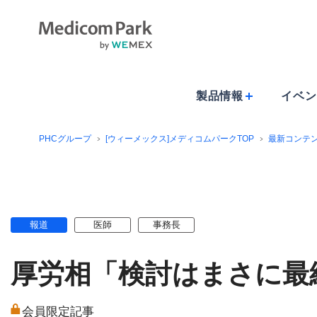
製品情報
イベン
PHCグループ
[ウィーメックス]メディコムパークTOP
最新コンテ
報道
医師
事務長
厚労相「検討はまさに最
会員限定記事