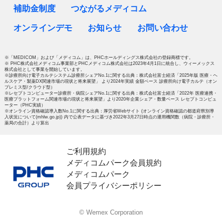
補助金制度
つながるメディコム
オンラインデモ
お知らせ
お問い合わせ
※「MEDICOM」および「メディコム」は、PHCホールディングス株式会社の登録商標です。
※ PHC株式会社メディコム事業部とPHCメディコム株式会社は2023年4月1日に統合し、ウィーメックス
株式会社として事業を開始しています。
※診療所向け電子カルテシステム診療所シェアNo.1に関する出典：株式会社富士経済「2025年版 医療・ヘ
ルスケア・製薬DX関連市場の現状と将来展望」 より2024年実績 金額ベース 診療所向け電子カルテ（オン
プレミス型/クラウド型）
※レセプトコンピューター診療所・病院シェアNo.1に関する出典：株式会社富士経済「2022年 医療連携・
医療プラットフォーム関連市場の現状と将来展望」より2020年企業シェア・数量ベース レセプトコンピュ
ーター（PHC実績）
※オンライン資格確認導入数No.1に関する出典：厚労省Webサイト (オンライン資格確認の都道府県別導
入状況について(mhlw.go.jp)) 内で公表データに基づき2022年3月27日時点の運用機関数（病院・診療所・
薬局の合計）より算出
ご利用規約
メディコムパーク会員規約
メディコムパーク
会員プライバシーポリシー
© Wemex Corporation