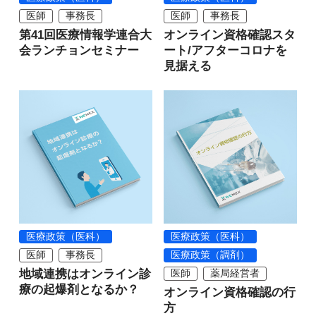
医師
事務長
医師
事務長
第41回医療情報学連合大
オンライン資格確認スタ
会ランチョンセミナー
ート/アフターコロナを
見据える
医療政策（医科）
医療政策（医科）
医師
事務長
医療政策（調剤）
地域連携はオンライン診
医師
薬局経営者
療の起爆剤となるか？
オンライン資格確認の行
方