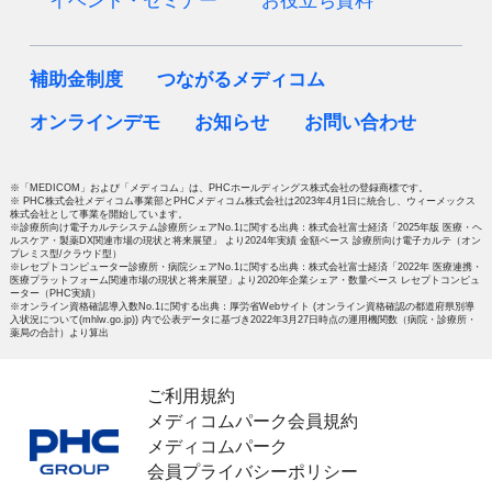
イベント・セミナー
お役立ち資料
補助金制度
つながるメディコム
オンラインデモ
お知らせ
お問い合わせ
※「MEDICOM」および「メディコム」は、PHCホールディングス株式会社の登録商標です。
※ PHC株式会社メディコム事業部とPHCメディコム株式会社は2023年4月1日に統合し、ウィーメックス
株式会社として事業を開始しています。
※診療所向け電子カルテシステム診療所シェアNo.1に関する出典：株式会社富士経済「2025年版 医療・ヘ
ルスケア・製薬DX関連市場の現状と将来展望」 より2024年実績 金額ベース 診療所向け電子カルテ（オン
プレミス型/クラウド型）
※レセプトコンピューター診療所・病院シェアNo.1に関する出典：株式会社富士経済「2022年 医療連携・
医療プラットフォーム関連市場の現状と将来展望」より2020年企業シェア・数量ベース レセプトコンピュ
ーター（PHC実績）
※オンライン資格確認導入数No.1に関する出典：厚労省Webサイト (オンライン資格確認の都道府県別導
入状況について(mhlw.go.jp)) 内で公表データに基づき2022年3月27日時点の運用機関数（病院・診療所・
薬局の合計）より算出
ご利用規約
メディコムパーク会員規約
メディコムパーク
会員プライバシーポリシー