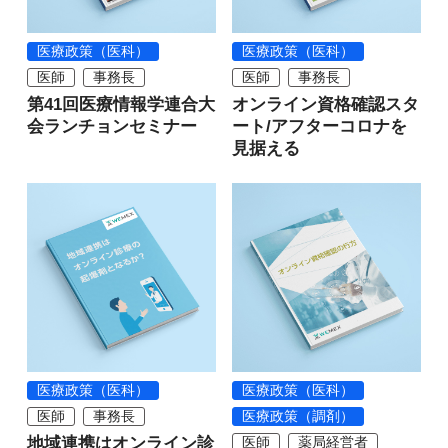
医療政策（医科）
医療政策（医科）
医師
事務長
医師
事務長
第41回医療情報学連合大
オンライン資格確認スタ
会ランチョンセミナー
ート/アフターコロナを
見据える
医療政策（医科）
医療政策（医科）
医師
事務長
医療政策（調剤）
地域連携はオンライン診
医師
薬局経営者