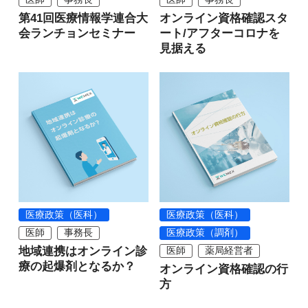
第41回医療情報学連合大
オンライン資格確認スタ
会ランチョンセミナー
ート/アフターコロナを
見据える
医療政策（医科）
医療政策（医科）
医師
事務長
医療政策（調剤）
地域連携はオンライン診
医師
薬局経営者
療の起爆剤となるか？
オンライン資格確認の行
方