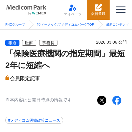
会員登録
マイページ
PHCグループ
[ウィーメックス]メディコムパークTOP
最新コンテンツ
2026.03.06 公開
報道
医師
事務長
「保険医療機関の指定期間」最短
2年に短縮へ
会員限定記事
※本内容は公開日時点の情報です
#メディコム医療政策ニュース