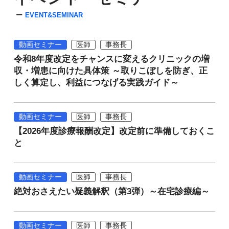
EVENT&SEMINAR
動画セミナー
医師
事務長
令和8年度改定をチャンスに変えるクリニックの増
収・増患に向けた具体策 ～取りこぼしを防ぎ、正
しく算定し、利益につなげる実践ガイド～
動画セミナー
医師
事務長
【2026年度診療報酬改定】改定前に準備しておくこ
と
動画セミナー
医師
事務長
絶対おさえたい疑義解釈（第3弾）～在宅診療編～
動画セミナー
医師
事務長