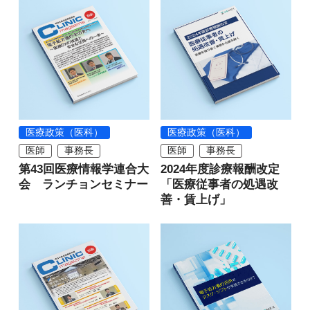
医療政策（医科）
医療政策（医科）
医師
事務長
医師
事務長
第43回医療情報学連合大
2024年度診療報酬改定
会 ランチョンセミナー
「医療従事者の処遇改
善・賃上げ」