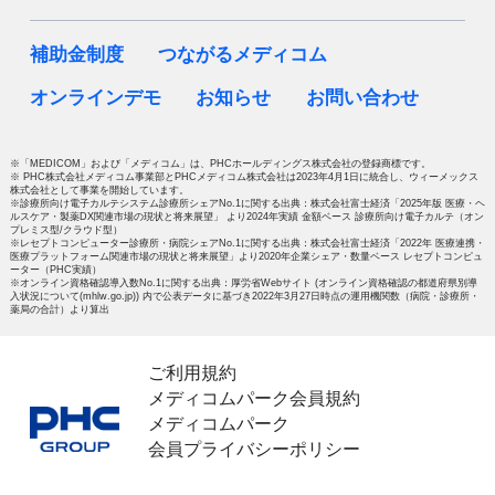
補助金制度
つながるメディコム
オンラインデモ
お知らせ
お問い合わせ
※「MEDICOM」および「メディコム」は、PHCホールディングス株式会社の登録商標です。
※ PHC株式会社メディコム事業部とPHCメディコム株式会社は2023年4月1日に統合し、ウィーメックス
株式会社として事業を開始しています。
※診療所向け電子カルテシステム診療所シェアNo.1に関する出典：株式会社富士経済「2025年版 医療・ヘ
ルスケア・製薬DX関連市場の現状と将来展望」 より2024年実績 金額ベース 診療所向け電子カルテ（オン
プレミス型/クラウド型）
※レセプトコンピューター診療所・病院シェアNo.1に関する出典：株式会社富士経済「2022年 医療連携・
医療プラットフォーム関連市場の現状と将来展望」より2020年企業シェア・数量ベース レセプトコンピュ
ーター（PHC実績）
※オンライン資格確認導入数No.1に関する出典：厚労省Webサイト (オンライン資格確認の都道府県別導
入状況について(mhlw.go.jp)) 内で公表データに基づき2022年3月27日時点の運用機関数（病院・診療所・
薬局の合計）より算出
ご利用規約
メディコムパーク会員規約
メディコムパーク
会員プライバシーポリシー