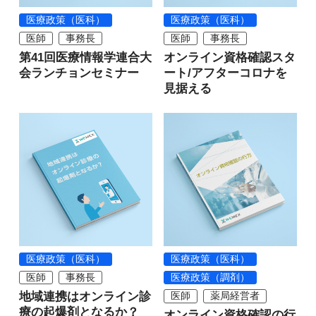
医療政策（医科）
医療政策（医科）
医師
事務長
医師
事務長
第41回医療情報学連合大
オンライン資格確認スタ
会ランチョンセミナー
ート/アフターコロナを
見据える
医療政策（医科）
医療政策（医科）
医師
事務長
医療政策（調剤）
地域連携はオンライン診
医師
薬局経営者
療の起爆剤となるか？
オンライン資格確認の行