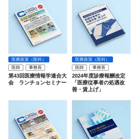
医療政策（医科）
医療政策（医科）
医師
事務長
医師
事務長
第43回医療情報学連合大
2024年度診療報酬改定
会 ランチョンセミナー
「医療従事者の処遇改
善・賃上げ」