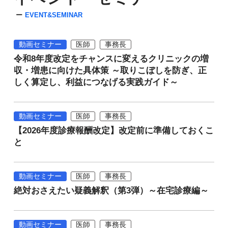
EVENT&SEMINAR
動画セミナー
医師
事務長
令和8年度改定をチャンスに変えるクリニックの増
収・増患に向けた具体策 ～取りこぼしを防ぎ、正
しく算定し、利益につなげる実践ガイド～
動画セミナー
医師
事務長
【2026年度診療報酬改定】改定前に準備しておくこ
と
動画セミナー
医師
事務長
絶対おさえたい疑義解釈（第3弾）～在宅診療編～
動画セミナー
医師
事務長