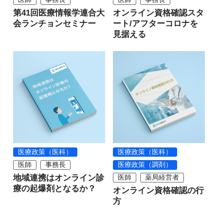
第41回医療情報学連合大
オンライン資格確認スタ
会ランチョンセミナー
ート/アフターコロナを
見据える
医療政策（医科）
医療政策（医科）
医師
事務長
医療政策（調剤）
地域連携はオンライン診
医師
薬局経営者
療の起爆剤となるか？
オンライン資格確認の行
方