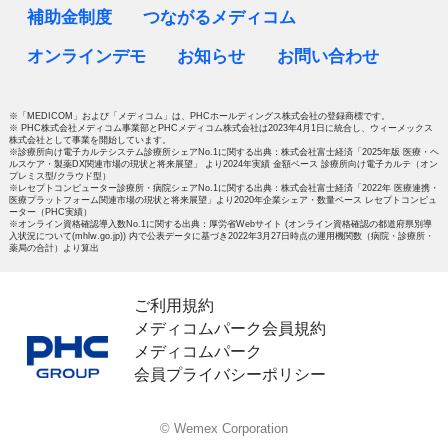
補助金制度
つながるメディコム
オンラインデモ
お知らせ
お問い合わせ
※「MEDICOM」および「メディコム」は、PHCホールディングス株式会社の登録商標です。
※ PHC株式会社メディコム事業部とPHCメディコム株式会社は2023年4月1日に統合し、ウィーメックス
株式会社として事業を開始しています。
※診療所向け電子カルテシステム診療所シェアNo.1に関する出典：株式会社富士経済「2025年版 医療・ヘ
ルスケア・製薬DX関連市場の現状と将来展望」 より2024年実績 金額ベース 診療所向け電子カルテ（オン
プレミス型/クラウド型）
※レセプトコンピューター診療所・病院シェアNo.1に関する出典：株式会社富士経済「2022年 医療連携・
医療プラットフォーム関連市場の現状と将来展望」より2020年企業シェア・数量ベース レセプトコンピュ
ーター（PHC実績）
※オンライン資格確認導入数No.1に関する出典：厚労省Webサイト (オンライン資格確認の都道府県別導
入状況について(mhlw.go.jp)) 内で公表データに基づき2022年3月27日時点の運用機関数（病院・診療所・
薬局の合計）より算出
ご利用規約
メディコムパーク会員規約
メディコムパーク
会員プライバシーポリシー
© Wemex Corporation