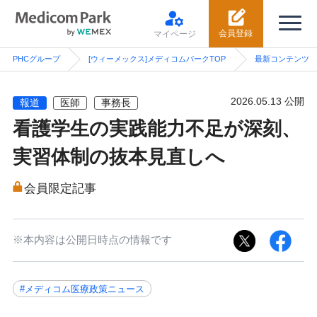
会員登録
マイページ
PHCグループ
[ウィーメックス]メディコムパークTOP
最新コンテンツ
2026.05.13 公開
報道
医師
事務長
看護学生の実践能力不足が深刻、
実習体制の抜本見直しへ
会員限定記事
※本内容は公開日時点の情報です
#メディコム医療政策ニュース