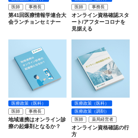
医師
事務長
医師
事務長
第41回医療情報学連合大
オンライン資格確認スタ
会ランチョンセミナー
ート/アフターコロナを
見据える
医療政策（医科）
医療政策（医科）
医師
事務長
医療政策（調剤）
地域連携はオンライン診
医師
薬局経営者
療の起爆剤となるか？
オンライン資格確認の行
方