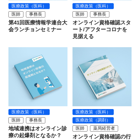
医療政策（医科）
医療政策（医科）
医師
事務長
医師
事務長
第41回医療情報学連合大
オンライン資格確認スタ
会ランチョンセミナー
ート/アフターコロナを
見据える
医療政策（医科）
医療政策（医科）
医師
事務長
医療政策（調剤）
地域連携はオンライン診
医師
薬局経営者
療の起爆剤となるか？
オンライン資格確認の行