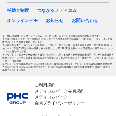
補助金制度
つながるメディコム
オンラインデモ
お知らせ
お問い合わせ
※「MEDICOM」および「メディコム」は、PHCホールディングス株式会社の登録商標です。
※ PHC株式会社メディコム事業部とPHCメディコム株式会社は2023年4月1日に統合し、ウィーメックス
株式会社として事業を開始しています。
※診療所向け電子カルテシステム診療所シェアNo.1に関する出典：株式会社富士経済「2025年版 医療・ヘ
ルスケア・製薬DX関連市場の現状と将来展望」 より2024年実績 金額ベース 診療所向け電子カルテ（オン
プレミス型/クラウド型）
※レセプトコンピューター診療所・病院シェアNo.1に関する出典：株式会社富士経済「2022年 医療連携・
医療プラットフォーム関連市場の現状と将来展望」より2020年企業シェア・数量ベース レセプトコンピュ
ーター（PHC実績）
※オンライン資格確認導入数No.1に関する出典：厚労省Webサイト (オンライン資格確認の都道府県別導
入状況について(mhlw.go.jp)) 内で公表データに基づき2022年3月27日時点の運用機関数（病院・診療所・
薬局の合計）より算出
ご利用規約
メディコムパーク会員規約
メディコムパーク
会員プライバシーポリシー