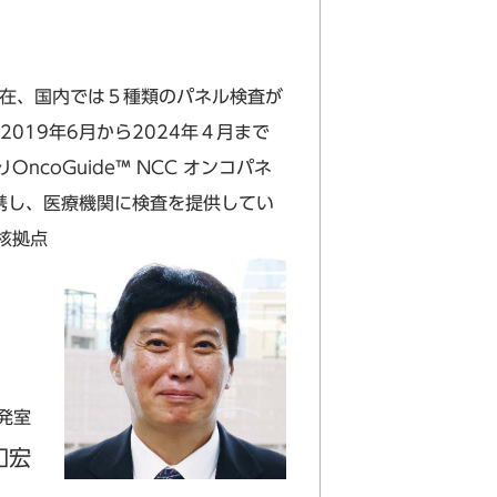
在、国内では５種類のパネル検査が
019年6月から2024年４月まで
coGuide™ NCC オンコパネ
携し、医療機関に検査を提供してい
核拠点
発室
和宏