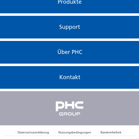
Produkte
Schmelztimer
-
Warmhaltetimer
-
Support
Ablufttank
3-Liter-Polyethylentank
Abluftsteuerung
-
Über PHC
Druckentlastungsventil
-
Temperaturbegrenzer
-
Kontakt
Druckbehälter
-
Trockenvulkanisations-begrenzer
-
Türschalter
-
Stromsicherung
-
Druckbehälter
-
Datenschutzerklärung
Nutzungsbedingungen
Barrierefreiheit